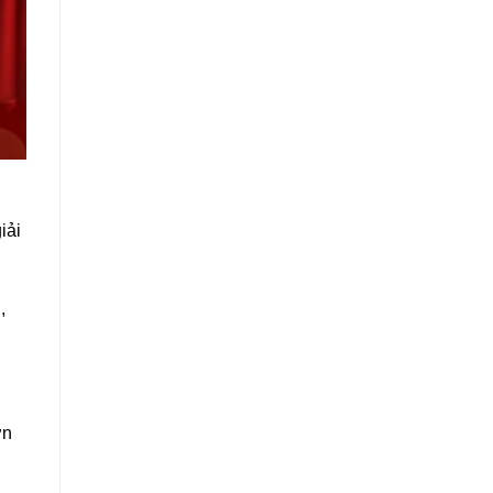
iải
,
ơn