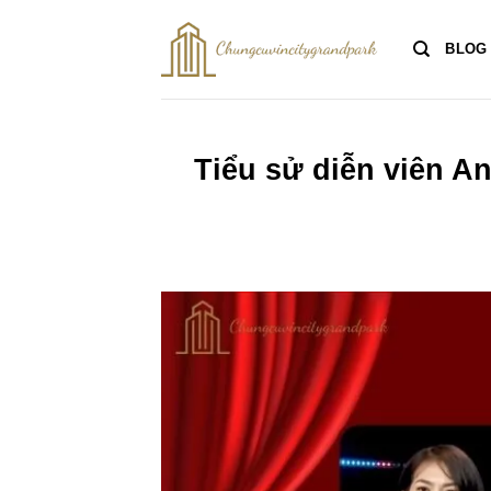
Bỏ
qua
BLOG
nội
dung
Tiểu sử diễn viên An