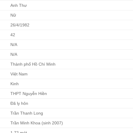
Anh Thư
Nữ
26/4/1982
42
N/A
N/A
Thành phố Hồ Chí Minh
Việt Nam
Kinh
THPT Nguyễn Hiền
Đã ly hôn
Trần Thanh Long
Trần Minh Khoa (sinh 2007)
1,72 mét