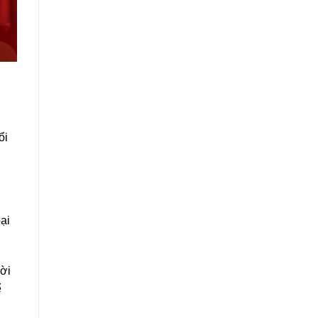
ổi
ại
ời
ể