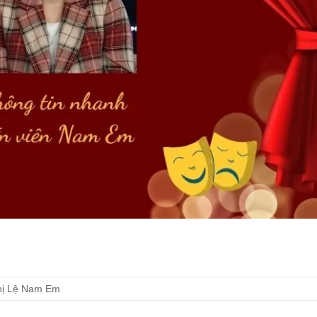
hị Lệ Nam Em