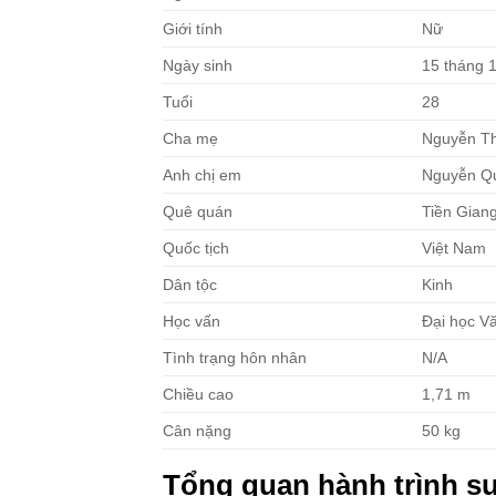
Giới tính
Nữ
Ngày sinh
15 tháng 
Tuổi
28
Cha mẹ
Nguyễn Th
Anh chị em
Nguyễn Qu
Quê quán
Tiền Gian
Quốc tịch
Việt Nam
Dân tộc
Kinh
Học vấn
Đại học V
Tình trạng hôn nhân
N/A
Chiều cao
1,71 m
Cân nặng
50 kg
Tổng quan hành trình s