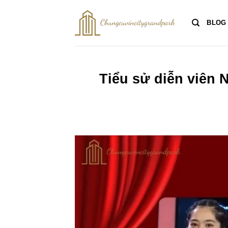
Bỏ
qua
BLOG
nội
dung
Tiểu sử diễn viên