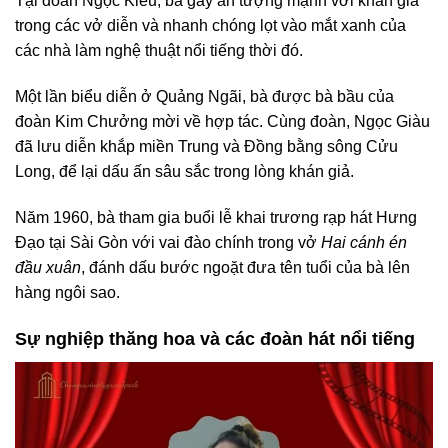
Tại đoàn Ngọc Kiều, bà gây ấn tượng mạnh với khán giả
trong các vở diễn và nhanh chóng lọt vào mắt xanh của
các nhà làm nghệ thuật nổi tiếng thời đó.
Một lần biểu diễn ở Quảng Ngãi, bà được bà bầu của
đoàn Kim Chưởng mời về hợp tác. Cùng đoàn, Ngọc Giàu
đã lưu diễn khắp miền Trung và Đồng bằng sông Cửu
Long, để lại dấu ấn sâu sắc trong lòng khán giả.
Năm 1960, bà tham gia buổi lễ khai trương rạp hát Hưng
Đạo tại Sài Gòn với vai đào chính trong vở
Hai cánh én
đầu xuân
, đánh dấu bước ngoặt đưa tên tuổi của bà lên
hàng ngôi sao.
Sự nghiệp thăng hoa và các đoàn hát nổi tiếng