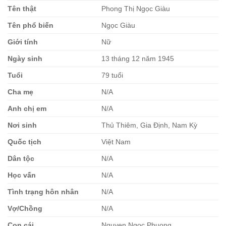
Tên thật
Phong Thị Ngọc Giàu
Tên phổ biến
Ngọc Giàu
Giới tính
Nữ
Ngày sinh
13 tháng 12 năm 1945
Tuổi
79 tuổi
Cha mẹ
N/A
Anh chị em
N/A
Nơi sinh
Thủ Thiêm, Gia Định, Nam Kỳ
Quốc tịch
Việt Nam
Dân tộc
N/A
Học vấn
N/A
Tình trạng hôn nhân
N/A
Vợ/Chồng
N/A
Con cái
Nguyen Ngoc Phuong