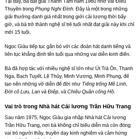
Tại đây, bà đạt giải Thanh Tâm năm 1960 nhờ vai Điêu
Thuyền trong
Phụng Nghi Đình
. Đây là một trong những
giải thưởng danh giá nhất trong giới cải lương thời bấy
giờ, và bà trở thành nghệ sĩ trẻ tuổi nhất đạt giải này khi chỉ
mới 15 tuổi.
Ngọc Giàu tiếp tục gắn bó với các đoàn hát danh tiếng và
liên tục khẳng định tên tuổi qua những vai diễn kinh điển.
Bà đã hợp tác với nhiều nghệ sĩ lớn như Út Trà Ôn, Thanh
Nga, Bạch Tuyết, Lệ Thủy, Minh Vương, Minh Phụng, để
tạo nên những vở diễn để đời như
Tiếng trống Mê Linh
,
Đời cô Lựu
,
Lan và Điệp
, và
Chiêu Quân cống Hồ
.
Vai trò trong Nhà hát Cải lương Trần Hữu Trang
Sau năm 1975, Ngọc Giàu gia nhập Nhà hát Cải lương
Trần Hữu Trang, nơi bà không chỉ biểu diễn mà còn đóng
vai trò người thầy, truyền dạy kinh nghiệm và cảm hứng