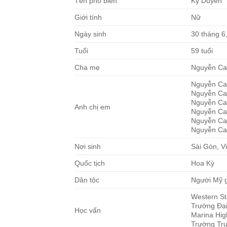
Tên phổ biến
Kỳ Duyên
Giới tính
Nữ
Ngày sinh
30 tháng 6
Tuổi
59 tuổi
Cha mẹ
Nguyễn Ca
Nguyễn Ca
Nguyễn Ca
Nguyễn Ca
Anh chị em
Nguyễn Ca
Nguyễn Ca
Nguyễn Ca
Nơi sinh
Sài Gòn, V
Quốc tịch
Hoa Kỳ
Dân tộc
Người Mỹ g
Western St
Trường Đại
Học vấn
Marina Hig
Trường Tru