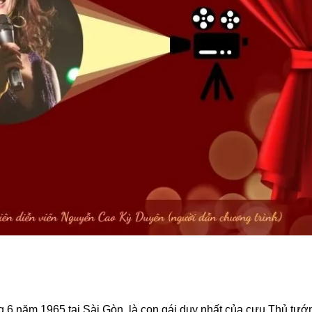
ng 6 năm 1965 tại Sài Gòn, là con gái duy nhất của cựu Thủ tướ