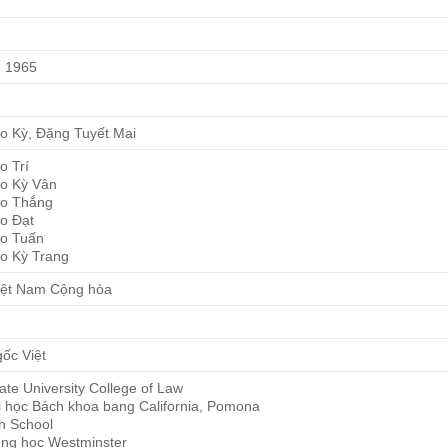
, 1965
o Kỳ, Đặng Tuyết Mai
o Trí
o Kỳ Vân
o Thắng
o Đạt
o Tuấn
o Kỳ Trang
iệt Nam Cộng hòa
ốc Việt
ate University College of Law
 học Bách khoa bang California, Pomona
h School
ng học Westminster