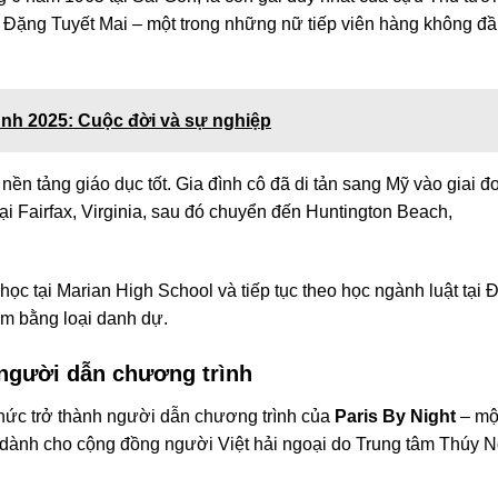
Đặng Tuyết Mai – một trong những nữ tiếp viên hàng không đ
Ánh 2025: Cuộc đời và sự nghiệp
 nền tảng giáo dục tốt. Gia đình cô đã di tản sang Mỹ vào giai đ
ại Fairfax, Virginia, sau đó chuyển đến Huntington Beach,
học tại Marian High School và tiếp tục theo học ngành luật tại Đ
tấm bằng loại danh dự.
 người dẫn chương trình
ức trở thành người dẫn chương trình của
Paris By Night
– mộ
u dành cho cộng đồng người Việt hải ngoại do Trung tâm Thúy 