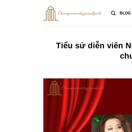
Bỏ
qua
BLOG
nội
dung
Tiểu sử diễn viên 
ch