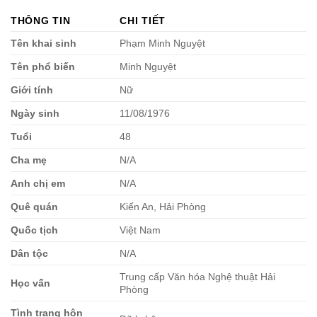
THÔNG TIN
CHI TIẾT
Tên khai sinh
Phạm Minh Nguyệt
Tên phổ biến
Minh Nguyệt
Giới tính
Nữ
Ngày sinh
11/08/1976
Tuổi
48
Cha mẹ
N/A
Anh chị em
N/A
Quê quán
Kiến An, Hải Phòng
Quốc tịch
Việt Nam
Dân tộc
N/A
Trung cấp Văn hóa Nghệ thuật Hải
Học vấn
Phòng
Tình trạng hôn