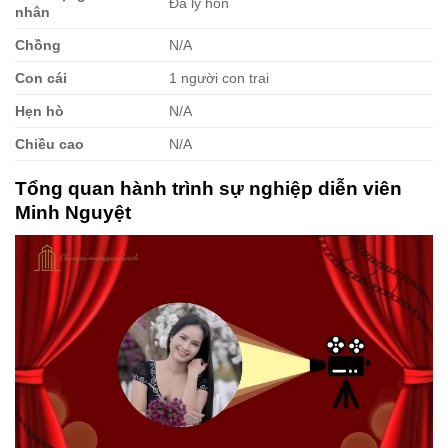
Đã ly hôn
nhân
Chồng
N/A
Con cái
1 người con trai
Hẹn hò
N/A
Chiều cao
N/A
Tổng quan hành trình sự nghiệp diễn viên
Minh Nguyệt