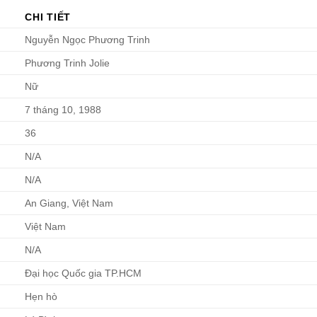
CHI TIẾT
Nguyễn Ngọc Phương Trinh
Phương Trinh Jolie
Nữ
7 tháng 10, 1988
36
N/A
N/A
An Giang, Việt Nam
Việt Nam
N/A
Đại học Quốc gia TP.HCM
Hẹn hò