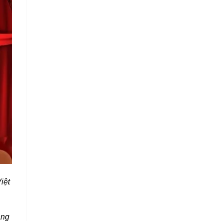
iệt
áng