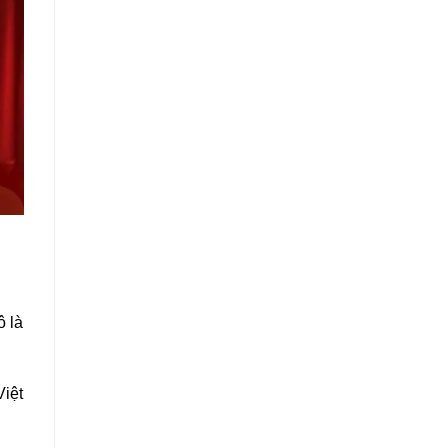
ô là
Việt