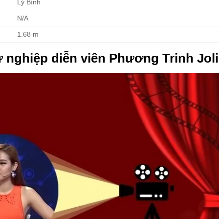
Lý Bình
N/A
1.68 m
 nghiệp diễn viên Phương Trinh Jol