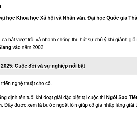
p
ại học Khoa học Xã hội và Nhân văn
,
Đại học Quốc gia Th
g ca hát vượt trội và nhanh chóng thu hút sự chú ý khi giành giải
Giang
vào năm 2002.
t 2025: Cuộc đời và sự nghiệp nổi bật
riển nghệ thuật cho cô.
 định tên tuổi khi đoạt giải đặc biệt tại cuộc thi
Ngôi Sao Tiế
h
. Đây được xem là bước ngoặt lớn giúp cô gia nhập làng giải t