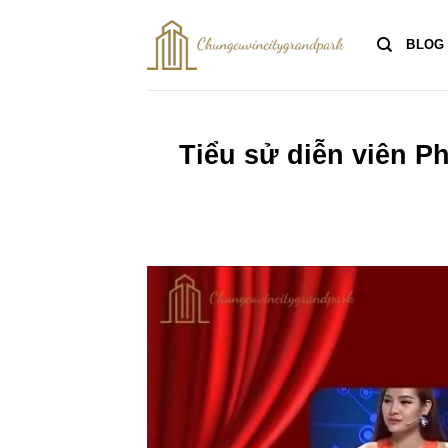
Bỏ
qua
BLOG
nội
dung
Tiểu sử diễn viên Ph