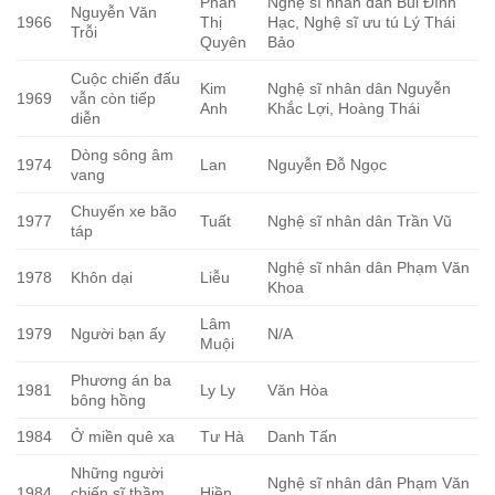
Phan
Nghệ sĩ nhân dân Bùi Đình
Nguyễn Văn
1966
Thị
Hạc, Nghệ sĩ ưu tú Lý Thái
Trỗi
Quyên
Bảo
Cuộc chiến đấu
Kim
Nghệ sĩ nhân dân Nguyễn
1969
vẫn còn tiếp
Anh
Khắc Lợi, Hoàng Thái
diễn
Dòng sông âm
1974
Lan
Nguyễn Đỗ Ngọc
vang
Chuyến xe bão
1977
Tuất
Nghệ sĩ nhân dân Trần Vũ
táp
Nghệ sĩ nhân dân Phạm Văn
1978
Khôn dại
Liễu
Khoa
Lâm
1979
Người bạn ấy
N/A
Muội
Phương án ba
1981
Ly Ly
Văn Hòa
bông hồng
1984
Ở miền quê xa
Tư Hà
Danh Tấn
Những người
Nghệ sĩ nhân dân Phạm Văn
1984
chiến sĩ thầm
Hiền