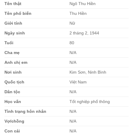
Tên thật
Ngô Thu Hiền
Tên phổ biến
Thu Hiền
Giới tính
Nữ
Ngày sinh
2 tháng 2, 1944
Tuổi
80
Cha mẹ
N/A
Anh chị em
N/A
Nơi sinh
Kim Sơn, Ninh Bình
Quốc tịch
Việt Nam
Dân tộc
N/A
Học vấn
Tốt nghiệp phổ thông
Tình trạng hôn nhân
N/A
Vợ/chồng
N/A
Con cái
N/A