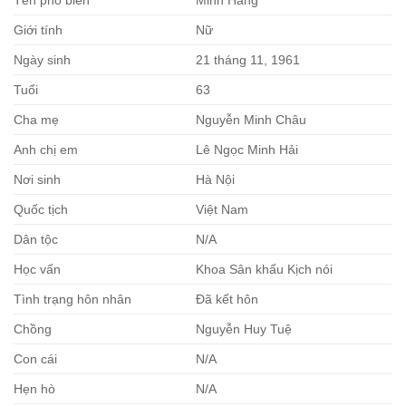
Giới tính
Nữ
Ngày sinh
21 tháng 11, 1961
Tuổi
63
Cha mẹ
Nguyễn Minh Châu
Anh chị em
Lê Ngọc Minh Hải
Nơi sinh
Hà Nội
Quốc tịch
Việt Nam
Dân tộc
N/A
Học vấn
Khoa Sân khấu Kịch nói
Tình trạng hôn nhân
Đã kết hôn
Chồng
Nguyễn Huy Tuệ
Con cái
N/A
Hẹn hò
N/A