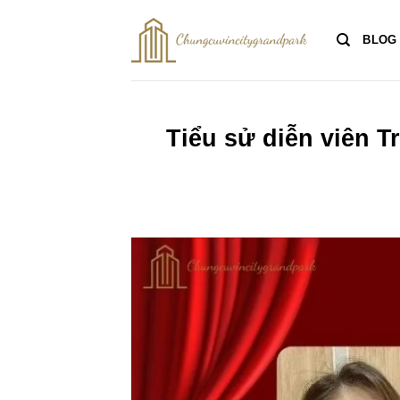
Bỏ
qua
BLOG
nội
dung
Tiểu sử diễn viên T