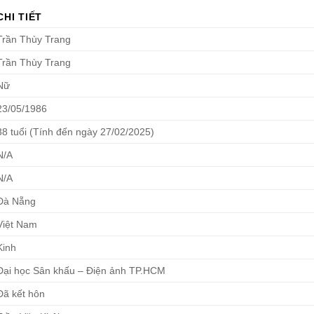
CHI TIẾT
Trần Thùy Trang
Trần Thùy Trang
Nữ
23/05/1986
38 tuổi (Tính đến ngày 27/02/2025)
N/A
N/A
Đà Nẵng
Việt Nam
Kinh
Đại học Sân khấu – Điện ảnh TP.HCM
Đã kết hôn