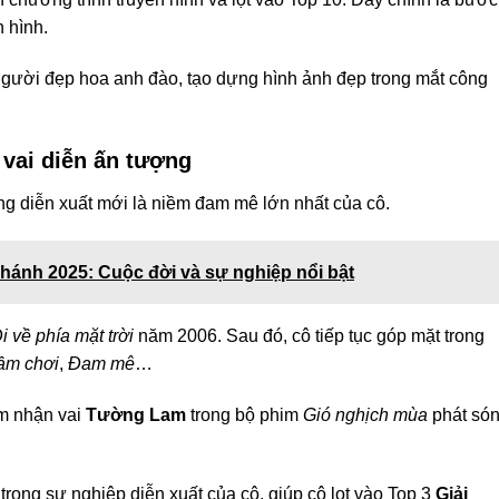
n hình.
 Người đẹp hoa anh đào, tạo dựng hình ảnh đẹp trong mắt công
 vai diễn ấn tượng
g diễn xuất mới là niềm đam mê lớn nhất của cô.
hánh 2025: Cuộc đời và sự nghiệp nổi bật
i về phía mặt trời
năm 2006. Sau đó, cô tiếp tục góp mặt trong
ầm chơi
,
Đam mê
…
ảm nhận vai
Tường Lam
trong bộ phim
Gió nghịch mùa
phát só
rong sự nghiệp diễn xuất của cô, giúp cô lọt vào Top 3
Giải