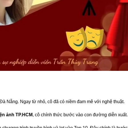
 Đà Nẵng. Ngay từ nhỏ, cô đã có niềm đam mê với nghệ thuật.
iện ảnh TP.HCM
, cô chính thức bước vào con đường diễn xuất.
chương trình truyền hình và lọt vào Top 10. Đây chính là bước