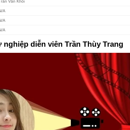
Trần Văn Khôi
N/A
N/A
N/A
 nghiệp diễn viên Trần Thùy Trang