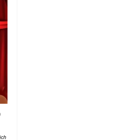
i
ịch