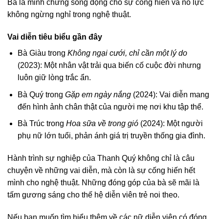
Bà là minh chứng sống động cho sự cống hiến và nỗ lực
không ngừng nghỉ trong nghệ thuật.
Vai diễn tiêu biểu gần đây
Bà Giàu trong
Không ngại cưới, chỉ cần một lý do
(2023): Một nhân vật trải qua biến cố cuộc đời nhưng
luôn giữ lòng trắc ẩn.
Bà Quý trong
Gặp em ngày nắng
(2024): Vai diễn mang
đến hình ảnh chân thật của người mẹ nơi khu tập thể.
Bà Trúc trong
Hoa sữa về trong gió
(2024): Một người
phụ nữ lớn tuổi, phản ánh giá trị truyền thống gia đình.
Hành trình sự nghiệp của Thanh Quý không chỉ là câu
chuyện về những vai diễn, mà còn là sự cống hiến hết
mình cho nghệ thuật. Những đóng góp của bà sẽ mãi là
tấm gương sáng cho thế hệ diễn viên trẻ noi theo.
Nếu bạn muốn tìm hiểu thêm về các nữ diễn viên có đóng