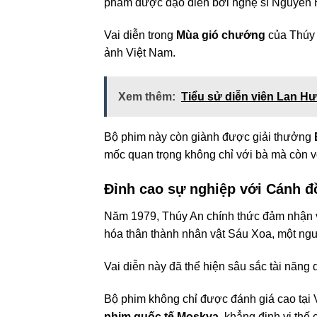
phẩm được đạo diễn bởi nghệ sĩ Nguyễn H
Vai diễn trong
Mùa gió chướng
của Thúy 
ảnh Việt Nam.
Xem thêm:
Tiểu sử diễn viên Lan Hư
Bộ phim này còn giành được giải thưởng
mốc quan trọng không chỉ với bà mà còn 
Đỉnh cao sự nghiệp với Cánh 
Năm 1979, Thúy An chính thức đảm nhận va
hóa thân thành nhân vật Sáu Xoa, một ngư
Vai diễn này đã thể hiện sâu sắc tài năng 
Bộ phim không chỉ được đánh giá cao tạ
phim quốc tế Moskva
, khẳng định vị thế