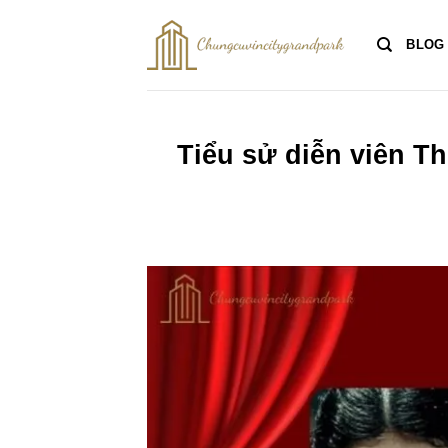
Bỏ
qua
BLOG
nội
dung
Tiểu sử diễn viên T