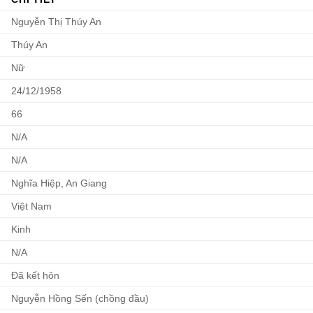
Nguyễn Thị Thúy An
Thúy An
Nữ
24/12/1958
66
N/A
N/A
Nghĩa Hiệp, An Giang
Việt Nam
Kinh
N/A
Đã kết hôn
Nguyễn Hồng Sến (chồng đầu)