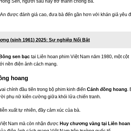
ồng Sến, người sau này trở thành chồng bà.
An được đánh giá cao, đưa bà đến gần hơn với khán giả yêu đ
ơng (sinh 1961) 2025: Sự nghiệp Nổi Bật
Bông sen bạc
tại Liên hoan phim Việt Nam năm 1980, một cột
với nền điện ảnh cách mạng.
đồng hoang
i chính đầu tiên trong bộ phim kinh điển
Cánh đồng hoang
.
ời phụ nữ kiên cường giữa khói lửa chiến tranh.
diễn xuất tự nhiên, đầy cảm xúc của bà.
i Việt Nam mà còn nhận được
Huy chương vàng tại Liên hoan
 của điện ảnh cách mạng Việt Nam trên trường quốc tế.