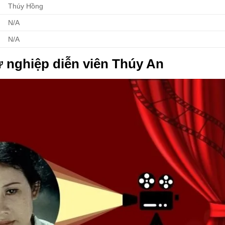
Thúy Hồng
N/A
N/A
 nghiệp diễn viên Thúy An