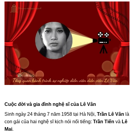
Cuộc đời và gia đình nghệ sĩ của Lê Vân
Sinh ngày 24 tháng 7 năm 1958 tại Hà Nội,
Trần Lê Vân
là
con gái của hai nghệ sĩ kịch nói nổi tiếng:
Trần Tiến
và
Lê
Mai
.