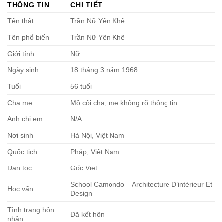
THÔNG TIN
CHI TIẾT
Tên thật
Trần Nữ Yên Khê
Tên phổ biến
Trần Nữ Yên Khê
Giới tính
Nữ
Ngày sinh
18 tháng 3 năm 1968
Tuổi
56 tuổi
Cha mẹ
Mồ côi cha, mẹ không rõ thông tin
Anh chị em
N/A
Nơi sinh
Hà Nội, Việt Nam
Quốc tịch
Pháp, Việt Nam
Dân tộc
Gốc Việt
School Camondo – Architecture D’intérieur Et
Học vấn
Design
Tình trạng hôn
Đã kết hôn
nhân